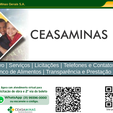
inas Gerais S.A.
vo
|
Serviços
|
Licitações
|
Telefones e Contato
nco de Alimentos
|
Transparência e Prestação
.