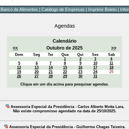
 Banco de Alimentos
|
Catálogo de Empresas
|
Imprimir Boleto
|
Info
Agendas
Calendário
<<
Outubro de 2025
>>
Dom
Seg
Ter
Qua
Qui
Sex
Sab
1
2
3
4
5
6
7
8
9
10
11
12
13
14
15
16
17
18
19
20
21
22
23
24
25
26
27
28
29
30
31
Clique em um dia acima para pesquisar agendas.
Assessoria Especial da Presidência - Carlos Alberto Motta Lara.
Não existe compromisso agendado na data de 25/10/2025.
Assessoria Especial da Presidência - Guilherme Chagas Teixeira.