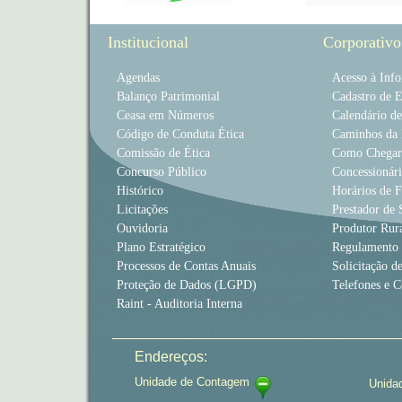
Institucional
Corporativo
Agendas
Acesso à Inf
Balanço Patrimonial
Cadastro de 
Ceasa em Números
Calendário d
Código de Conduta Ética
Caminhos da 
Comissão de Ética
Como Chegar
Concurso Público
Concessionári
Histórico
Horários de 
Licitações
Prestador de 
Ouvidoria
Produtor Rur
Plano Estratégico
Regulamento
Processos de Contas Anuais
Solicitação d
Proteção de Dados (LGPD)
Telefones e C
Raint - Auditoria Interna
Endereços:
Unidade de Contagem
Unida