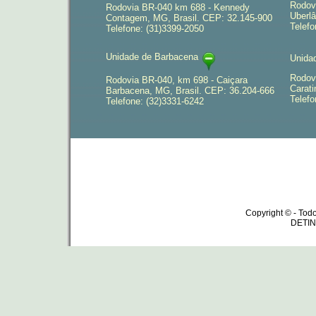
Rodov
Rodovia BR-040 km 688 - Kennedy
Uberlâ
Contagem, MG, Brasil. CEP: 32.145-900
Telefo
Telefone: (31)3399-2050
Unidade de Barbacena
Unida
Rodov
Rodovia BR-040, km 698 - Caiçara
Carati
Barbacena, MG, Brasil. CEP: 36.204-666
Telefo
Telefone: (32)3331-6242
Copyright © - Todo
DETIN 