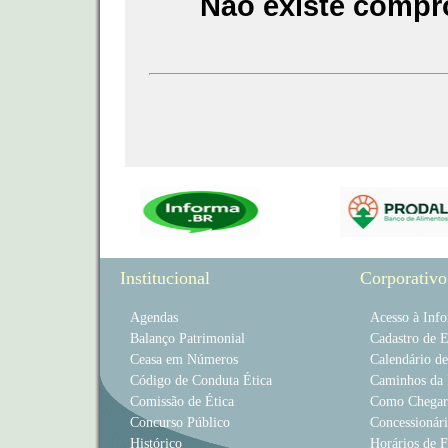
Não existe compr
Institucional
Corporativo
Agendas
Acesso à Inf
Balanço Patrimonial
Cadastro de 
Ceasa em Números
Calendário d
Código de Conduta Ética
Caminhos da 
Comissão de Ética
Como Chegar
Concurso Público
Concessionári
Histórico
Horários de 