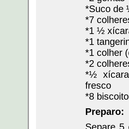
*Suco de 
*7 colhere
*1 ½ xícar
*1 tangeri
*1 colher 
*2 colhere
*½ xícara
fresco
*8 biscoit
Preparo:
Separe 5 