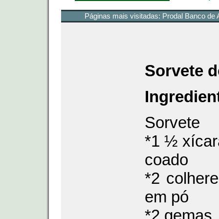
Páginas mais visitadas:
Prodal Banco de 
Sorvete d
Ingredien
Sorvete
*1 ½ xícar
coado
*2 colhere
em pó
*2 gemas