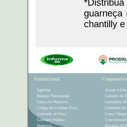
*Distrib
guarneça 
chantilly e
Institucional
Corporativo
Agendas
Acesso à Inf
Balanço Patrimonial
Cadastro de 
Ceasa em Números
Calendário d
Código de Conduta Ética
Caminhos da 
Comissão de Ética
Como Chegar
Concurso Público
Concessionári
Histórico
Horários de 