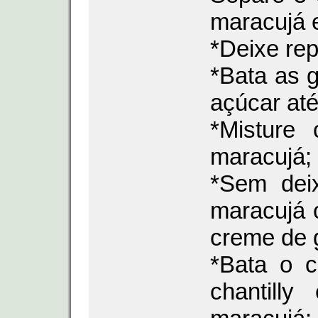
maracujá e
*Deixe rep
*Bata as 
açúcar até
*Misture
maracujá;
*Sem deix
maracujá 
creme de 
*Bata o c
chantill