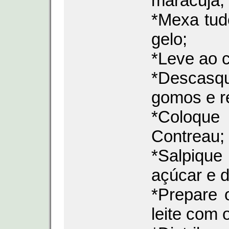
maracujá;
*Mexa tud
gelo;
*Leve ao 
*Descasq
gomos e re
*Coloque
Contreau;
*Salpiqu
açúcar e d
*Prepare 
leite com 